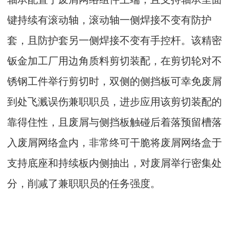
键持续有滚动轴，滚动轴一侧焊接不变有防护
套，且防护套另一侧焊接不变有手控杆。该精密
钣金加工厂用边角质料剪切装配，在剪切轮对不
锈钢工件举行剪切时，双侧的侧挡板可幸免废屑
到处飞溅误伤兼职职员，进步应用该剪切装配的
靠得住性，且废屑与侧挡板触碰后着落预留槽落
入废屑网络盒内，非常终可干脆将废屑网络盒于
支持底座和持续板内侧抽出，对废屑举行密集处
分，削减了兼职职员的任务强度。