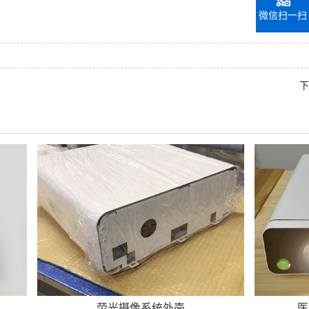
。
微信扫一扫
下
荧光摄像系统外壳
医