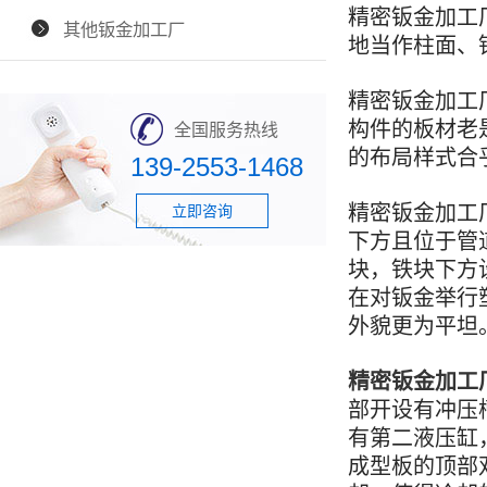
精密钣金加工
其他钣金加工厂
地当作柱面、
精密钣金加工
构件的板材老
全国服务热线
的布局样式合
139-2553-1468
精密钣金加工
立即咨询
下方且位于管
块，铁块下方
在对钣金举行
外貌更为平坦
精密钣金加工
部开设有冲压
有第二液压缸
成型板的顶部