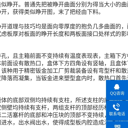
类似睁开。普通先把被睁开曲面分别为得当大小的曲
睁开，获得类似睁开图，末了把经由下料。
睁开道理与技巧均是面向零厚度的抱负几多曲面的，
试虑板厚对板面的睁开长度和两板面接口处样式的影
导孔，且主箱前面不变持续有温度表现表，主箱下方
体前面设有散热口，盒体下方四角设有竖轴，且盒体
，该种用于精密钣金加工厂剪裁装备设有弯型杆和散
度降落而凝集，当钣金进来塑型盒内时，散热口首先
QQ咨询
模体的底部双侧均持续有支柱，所述支柱的底部安置
双侧壁均持续有支杆，两组支杆的顶部经历横杆持续
联系电话
第二活塞杆的底部和冲压块的顶部不变持续，所述模
阀进水，出水阀出水，使得成型板内腔造成活动的水