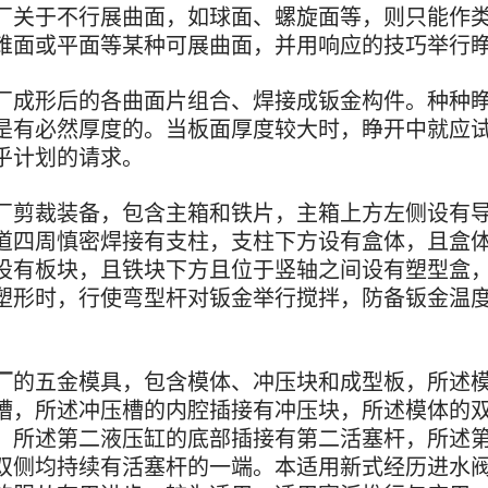
厂关于不行展曲面，如球面、螺旋面等，则只能作
锥面或平面等某种可展曲面，并用响应的技巧举行
厂成形后的各曲面片组合、焊接成钣金构件。种种
是有必然厚度的。当板面厚度较大时，睁开中就应
乎计划的请求。
厂剪裁装备，包含主箱和铁片，主箱上方左侧设有
道四周慎密焊接有支柱，支柱下方设有盒体，且盒
设有板块，且铁块下方且位于竖轴之间设有塑型盒
塑形时，行使弯型杆对钣金举行搅拌，防备钣金温
。
厂
的五金模具，包含模体、冲压块和成型板，所述
槽，所述冲压槽的内腔插接有冲压块，所述模体的
，所述第二液压缸的底部插接有第二活塞杆，所述
双侧均持续有活塞杆的一端。本适用新式经历进水