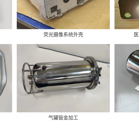
荧光摄像系统外壳
医
气罐钣金加工